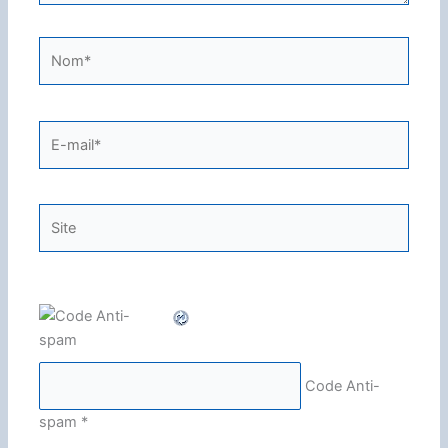
Nom*
E-
mail*
Site
Code Anti-
spam
*