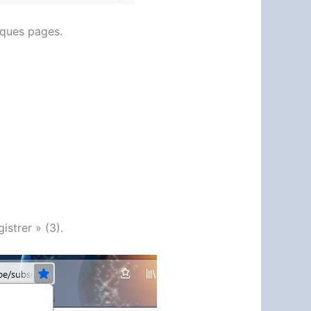
rques pages.
istrer » (3).