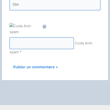
Site
Code Anti-
spam
*