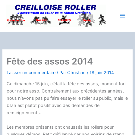
Aller
au
contenu
Fête des assos 2014
Laisser un commentaire
/ Par
Christian
/
18 juin 2014
Ce dimanche 15 juin, c’était la fête des assos, moment fort
pour notre asso. Contrairement aux précédentes années,
nous n’avons pas pu faire essayer le roller au public, mais le
bilan est plutôt positif avec des demandes de
renseignements.
Les membres présents ont chaussés les rollers pour
quelques démos. Petit défi lancé par nos voisins de stand