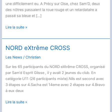
une difficilement eu. A Précy sur Oise, chez Sam’D, deux
des nôtres passaient la roue rouge et un retardataire a
passé sa bleue et […]
Passage
Lire la suite »
de
roues
2026
NORD eXtrême CROSS
Les News
/
Christian
Sur les 65 participants du NORD eXtrême CROSS, organisé
par Sam’d Esprit Glisse , il y avait 2 jeunes du club. En
catégorie U11 (26 participants mixte).Nils est second avec
3 étapes sur 4.Sacha est 14eme avec 2 étapes sur 4.Bravo
à eux deux
NORD
Lire la suite »
eXtrême