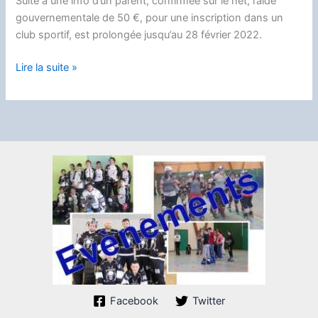
Suite à une info d’un parent, confirmée sur le net, l’aide
gouvernementale de 50 €, pour une inscription dans un
club sportif, est prolongée jusqu’au 28 février 2022.
Pass
Lire la suite »
sport
du
gouvernement.
Facebook
Twitter