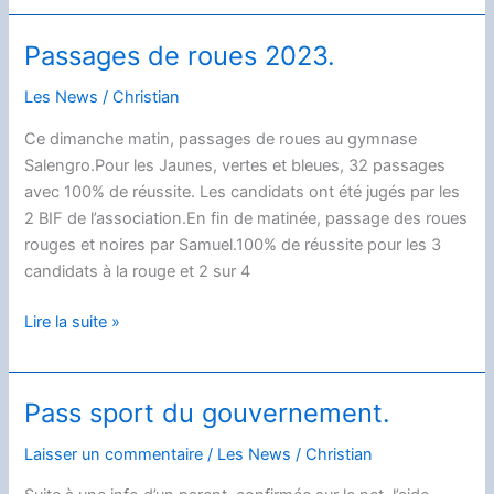
à
Nogent
Passages de roues 2023.
le
25/11/23
Les News
/
Christian
Ce dimanche matin, passages de roues au gymnase
Salengro.Pour les Jaunes, vertes et bleues, 32 passages
avec 100% de réussite. Les candidats ont été jugés par les
2 BIF de l’association.En fin de matinée, passage des roues
rouges et noires par Samuel.100% de réussite pour les 3
candidats à la rouge et 2 sur 4
Passages
Lire la suite »
de
roues
2023.
Pass sport du gouvernement.
Laisser un commentaire
/
Les News
/
Christian