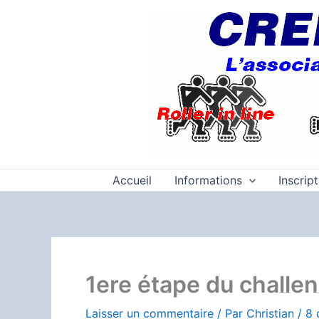
Aller
au
contenu
Accueil
Informations
Inscrip
1ere étape du challen
Laisser un commentaire
/ Par
Christian
/
8 