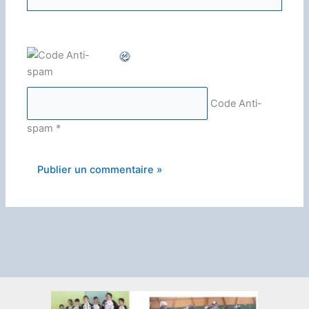
Code Anti-
spam
*