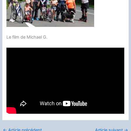
Le film de Michael G.
←
Article précédent
Article suivant
→