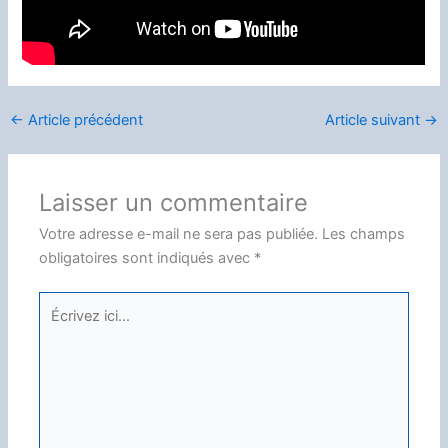
←
Article précédent
Article suivant
→
Laisser un commentaire
Votre adresse e-mail ne sera pas publiée.
Les champs
obligatoires sont indiqués avec
*
Écrivez
ici…