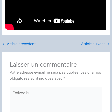
←
Article précédent
Article suivant
→
Laisser un commentaire
Votre adresse e-mail ne sera pas publiée.
Les champs
obligatoires sont indiqués avec
*
Écrivez
ici…