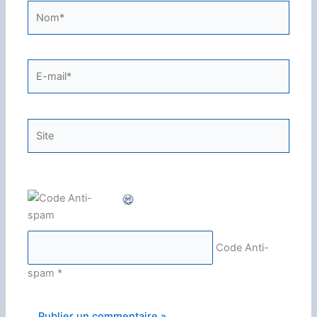
Nom*
E-
mail*
Site
Code Anti-
spam
*