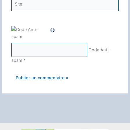
Site
Code Anti-
spam
*