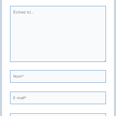
Écrivez
ici…
Nom*
E-
mail*