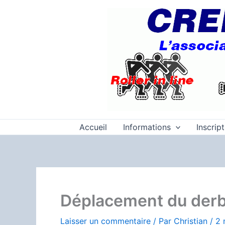
Aller
au
contenu
Accueil
Informations
Inscrip
Déplacement du derby
Laisser un commentaire
/ Par
Christian
/
2 