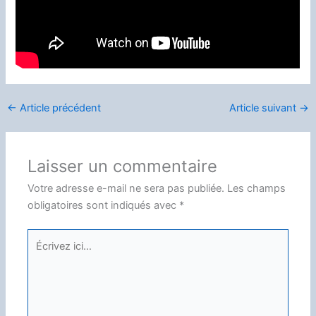
←
Article précédent
Article suivant
→
Laisser un commentaire
Votre adresse e-mail ne sera pas publiée.
Les champs
obligatoires sont indiqués avec
*
Écrivez
ici…