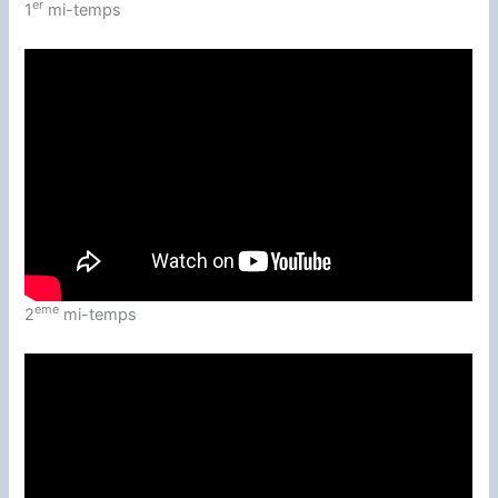
er
1
mi-temps
eme
2
mi-temps