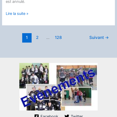
est annulé.
Cours
Lire la suite »
du
samedi
27
1
2
…
128
Suivant
→
annulé.
Facebook
Twitter