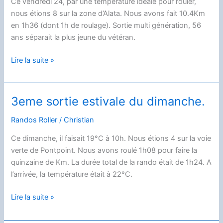
Ce vendredi 24, par une température idéale pour rouler,
nous étions 8 sur la zone d’Alata. Nous avons fait 10.4Km
en 1h36 (dont 1h de roulage). Sortie multi génération, 56
ans séparait la plus jeune du vétéran.
5eme
Lire la suite »
sortie
estivale
du
3eme sortie estivale du dimanche.
vendredi.
Randos Roller
/
Christian
Ce dimanche, il faisait 19°C à 10h. Nous étions 4 sur la voie
verte de Pontpoint. Nous avons roulé 1h08 pour faire la
quinzaine de Km. La durée total de la rando était de 1h24. A
l’arrivée, la température était à 22°C.
3eme
Lire la suite »
sortie
estivale