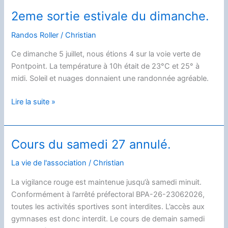
du
2eme sortie estivale du dimanche.
dimanche.
Randos Roller
/
Christian
Ce dimanche 5 juillet, nous étions 4 sur la voie verte de
Pontpoint. La température à 10h était de 23°C et 25° à
midi. Soleil et nuages donnaient une randonnée agréable.
2eme
Lire la suite »
sortie
estivale
du
Cours du samedi 27 annulé.
dimanche.
La vie de l'association
/
Christian
La vigilance rouge est maintenue jusqu’à samedi minuit.
Conformément à l’arrêté préfectoral BPA-26-23062026,
toutes les activités sportives sont interdites. L’accès aux
gymnases est donc interdit. Le cours de demain samedi