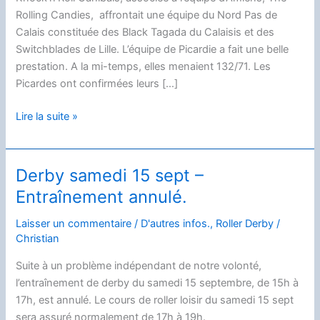
Rolling Candies, affrontait une équipe du Nord Pas de
Calais constituée des Black Tagada du Calaisis et des
Switchblades de Lille. L’équipe de Picardie a fait une belle
prestation. A la mi-temps, elles menaient 132/71. Les
Picardes ont confirmées leurs […]
Rencontre
Lire la suite »
de
Derby
Picardie
Derby samedi 15 sept –
vs
Entraînement annulé.
Nord-
Pas
Laisser un commentaire
/
D'autres infos.
,
Roller Derby
/
de
Christian
Calais.
Suite à un problème indépendant de notre volonté,
l’entraînement de derby du samedi 15 septembre, de 15h à
17h, est annulé. Le cours de roller loisir du samedi 15 sept
sera assuré normalement de 17h à 19h.