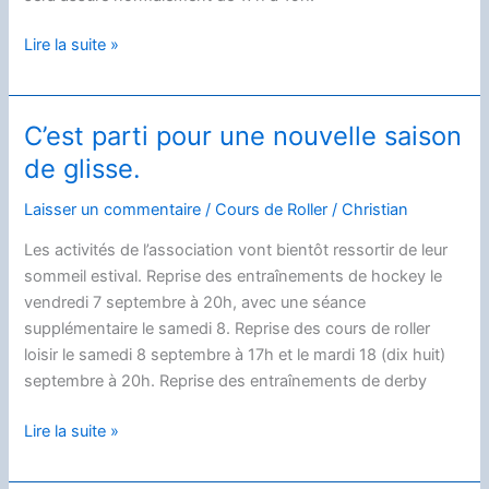
Derby
Lire la suite »
samedi
15
sept
C’est parti pour une nouvelle saison
–
de glisse.
Entraînement
annulé.
Laisser un commentaire
/
Cours de Roller
/
Christian
Les activités de l’association vont bientôt ressortir de leur
sommeil estival. Reprise des entraînements de hockey le
vendredi 7 septembre à 20h, avec une séance
supplémentaire le samedi 8. Reprise des cours de roller
loisir le samedi 8 septembre à 17h et le mardi 18 (dix huit)
septembre à 20h. Reprise des entraînements de derby
C’est
Lire la suite »
parti
pour