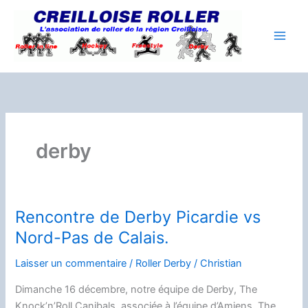
Aller
au
contenu
derby
Rencontre de Derby Picardie vs
Nord-Pas de Calais.
Laisser un commentaire
/
Roller Derby
/
Christian
Dimanche 16 décembre, notre équipe de Derby, The
Knock’n’Roll Canibals, associée à l’équipe d’Amiens, The