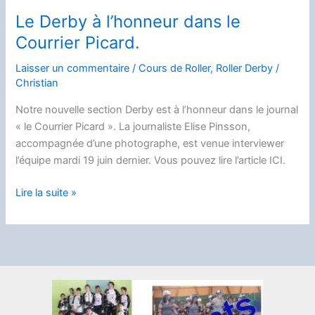
une
Le Derby à l’honneur dans le
nouvelle
Courrier Picard.
saison
de
Laisser un commentaire
/
Cours de Roller
,
Roller Derby
/
glisse.
Christian
Notre nouvelle section Derby est à l’honneur dans le journal
« le Courrier Picard ». La journaliste Elise Pinsson,
accompagnée d’une photographe, est venue interviewer
l’équipe mardi 19 juin dernier. Vous pouvez lire l’article ICI.
Le
Lire la suite »
Derby
à
l’honneur
dans
le
Courrier
Picard.